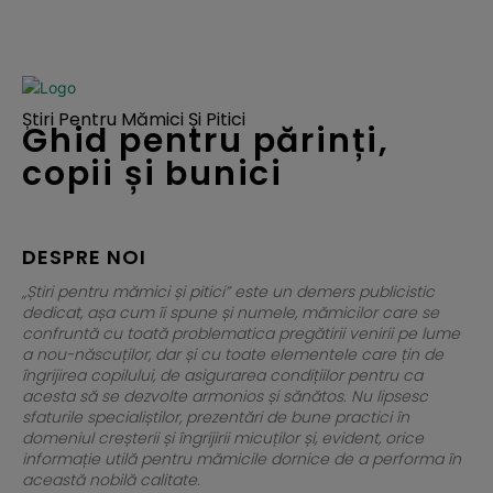
Știri Pentru Mămici Și Pitici
Ghid pentru părinți,
copii și bunici
DESPRE NOI
„Știri pentru mămici și pitici” este un demers publicistic
dedicat, așa cum îi spune și numele, mămicilor care se
confruntă cu toată problematica pregătirii venirii pe lume
a nou-născuților, dar și cu toate elementele care țin de
îngrijirea copilului, de asigurarea condițiilor pentru ca
acesta să se dezvolte armonios și sănătos. Nu lipsesc
sfaturile specialiștilor, prezentări de bune practici în
domeniul creșterii și îngrijirii micuților și, evident, orice
informație utilă pentru mămicile dornice de a performa în
această nobilă calitate.