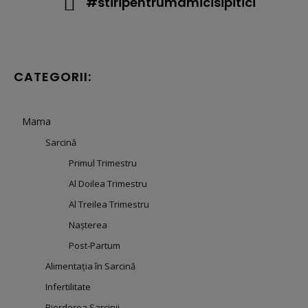
#stiripentrumamicisipitici
CATEGORII:
Mama
Sarcină
Primul Trimestru
Al Doilea Trimestru
Al Treilea Trimestru
Nașterea
Post-Partum
Alimentația în Sarcină
Infertilitate
Pierderea Sarcinii