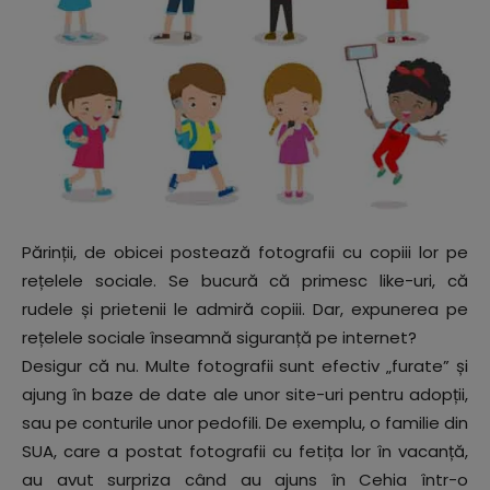
Părinții, de obicei postează fotografii cu copiii lor pe
rețelele sociale. Se bucură că primesc like-uri, că
rudele și prietenii le admiră copiii. Dar, expunerea pe
rețelele sociale înseamnă siguranță pe internet?
Desigur că nu. Multe fotografii sunt efectiv „furate” și
ajung în baze de date ale unor site-uri pentru adopții,
sau pe conturile unor pedofili. De exemplu, o familie din
SUA, care a postat fotografii cu fetița lor în vacanță,
au avut surpriza când au ajuns în Cehia într-o