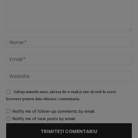
Comentariu:
Nu
Ema
Web
Salvați numele meu, adresa de e-mail și site-ul web în acest
browser pentru data viitoare i comentariu.
Notify me of follow-up comments by email.
Notify me of new posts by email.