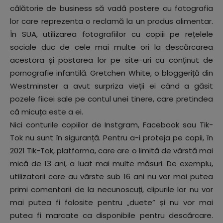
călătorie de business să vadă postere cu fotografia
lor care reprezenta o reclamă la un produs alimentar.
În SUA, utilizarea fotografiilor cu copiii pe rețelele
sociale duc de cele mai multe ori la descărcarea
acestora și postarea lor pe site-uri cu conținut de
pornografie infantilă. Gretchen White, o bloggeriță din
Westminster a avut surpriza vieții ei când a găsit
pozele fiicei sale pe contul unei tinere, care pretindea
că micuța este a ei.
Nici conturile copiilor de Instgram, Facebook sau Tik-
Tok nu sunt în siguranță. Pentru a-i proteja pe copii, în
2021 Tik-Tok, platforma, care are o limită de vârstă mai
mică de 13 ani, a luat mai multe măsuri. De exemplu,
utilizatorii care au vârste sub 16 ani nu vor mai putea
primi comentarii de la necunoscuți, clipurile lor nu vor
mai putea fi folosite pentru „duete” și nu vor mai
putea fi marcate ca disponibile pentru descărcare.