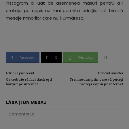
Instagram a luat de asemenea măsuri pentru a-i
proteja pe copii: nu mai permite adulţilor să trimită
mesaje minorilor care nu îi urmăresc.
Facebook
X
WhatsApp
Articolul precedent
Articolul următor
Ce trebuie să faci dacă ești
Trei moduri prin care vă puteți
hărțuit pe internet
proteja copiii pe internet
LĂSAȚI UN MESAJ