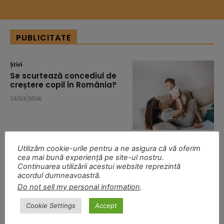
PUBLICITATE
Știri
Se scurtează concediul de
creștere copil în România?
23/03/2026
Utilizăm cookie-urile pentru a ne asigura că vă oferim
Știri
cea mai bună experiență pe site-ul nostru.
Baby Boom Show îşi
Continuarea utilizării acestui website reprezintă
deschide porţile la Romexpo
acordul dumneavoastră.
între 2-5 aprilie
Do not sell my personal information
.
23/03/2026
Cookie Settings
Accept