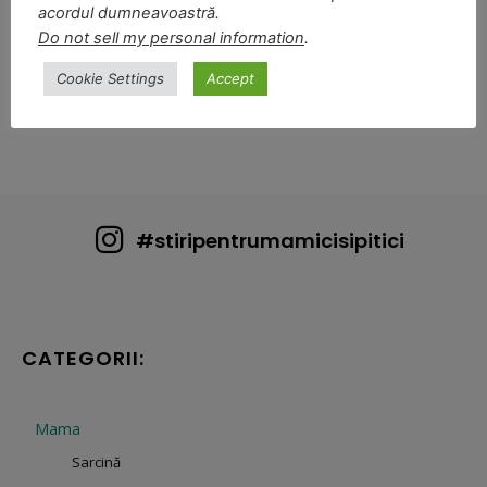
acordul dumneavoastră.
Do not sell my personal information
.
Cookie Settings
Accept
1
2
#stiripentrumamicisipitici
CATEGORII:
Mama
Sarcină