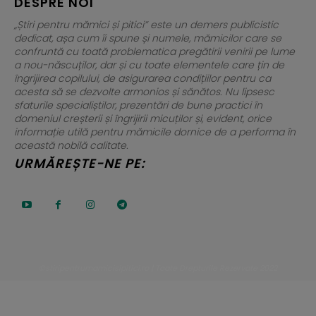
DESPRE NOI
„Știri pentru mămici și pitici” este un demers publicistic
dedicat, așa cum îi spune și numele, mămicilor care se
confruntă cu toată problematica pregătirii venirii pe lume
a nou-născuților, dar și cu toate elementele care țin de
îngrijirea copilului, de asigurarea condițiilor pentru ca
acesta să se dezvolte armonios și sănătos. Nu lipsesc
sfaturile specialiștilor, prezentări de bune practici în
domeniul creșterii și îngrijirii micuților și, evident, orice
informație utilă pentru mămicile dornice de a performa în
această nobilă calitate.
URMĂREȘTE-NE PE:
©stiripentrumamicisipitici.ro | Toate Drepturile Rezervate 2022