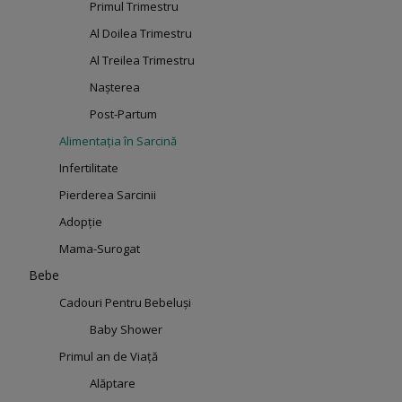
Primul Trimestru
Al Doilea Trimestru
Al Treilea Trimestru
Nașterea
Post-Partum
Alimentația în Sarcină
Infertilitate
Pierderea Sarcinii
Adopție
Mama-Surogat
Bebe
Cadouri Pentru Bebeluși
Baby Shower
Primul an de Viață
Alăptare