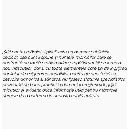
Știri Pentru Mămici Și Pitici
Ghid pentru părinți, copii
și bunici
DESPRE NOI
„Știri pentru mămici și pitici” este un demers publicistic
dedicat, așa cum îi spune și numele, mămicilor care se
confruntă cu toată problematica pregătirii venirii pe lume a
nou-născuților, dar și cu toate elementele care țin de îngrijirea
copilului, de asigurarea condițiilor pentru ca acesta să se
dezvolte armonios și sănătos. Nu lipsesc sfaturile specialiștilor,
prezentări de bune practici în domeniul creșterii și îngrijirii
micuților și, evident, orice informație utilă pentru mămicile
dornice de a performa în această nobilă calitate.
URMĂREȘTE-NE PE: