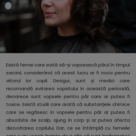
Există femei care evită să-și vopsească părul în timpul
sarcinii, considerând că acest lucru ar fi nociv pentru
viitorul lor copil. Desigur, sunt și medici care
recomandă evitarea vopsitului în această perioadă,
deoarece sunt vopsele pentru păr care ar putea fi
toxice. Există studii care arată că substanțele chimice
care se regăsesc în vopsele pentru păr ar putea fi
absorbite de scalp, ajung în corp și ar putea afecta
dezvoltarea copilului. Dar, ce se întâmplă cu femeile
care s-au vopsit înainte de a afla că sunt însărcinate?