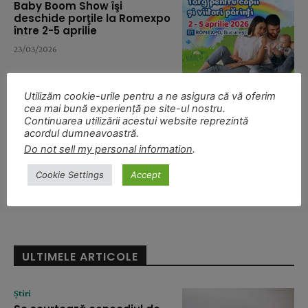
Baby Boom Show îşi
deschide porţile la Romexpo
între 2-5 aprilie
23/03/2026
Utilizăm cookie-urile pentru a ne asigura că vă oferim
Post-Partum
cea mai bună experiență pe site-ul nostru.
Continuarea utilizării acestui website reprezintă
Al patrulea trimestru: planul
acordul dumneavoastră.
de îngrijire post partum în
primele 8 săptămâni și
Do not sell my personal information
.
semnele care cer ajutor
medical
Cookie Settings
Accept
15/01/2026
ULTIMELE ARTICOLE
Știri