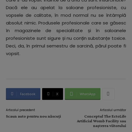
Dacă ele au apelat la saloane profesioniste, cu
vopsele de calitate, în mod normal nu se întâmplă
absolut nimic. Produsele profesionale care se găsesc
în magazinele de specialitate și în saloanele
profesioniste sunt sigure și nu conțin substanțe toxice.
Deci, da, în primul semestru de sarcină, părul poate fi
vopsit.
Facebook
X
WhatsApp
Articolul precedent
Articolul următor
Scaun auto pentru nou născuți
Conceptul The EctoLife
Artificial Womb Facility sau
nașterea viitorului