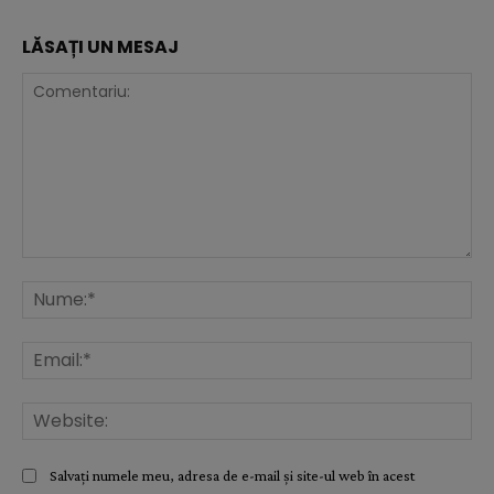
LĂSAȚI UN MESAJ
Comentariu:
Nu
Ema
Web
Salvați numele meu, adresa de e-mail și site-ul web în acest