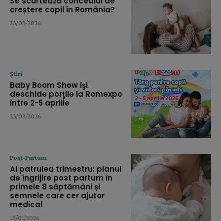
Se scurtează concediul de
creștere copil în România?
23/03/2026
Știri
Baby Boom Show îşi
deschide porţile la Romexpo
între 2-5 aprilie
23/03/2026
Post-Partum
Al patrulea trimestru: planul
de îngrijire post partum în
primele 8 săptămâni și
semnele care cer ajutor
medical
15/01/2026