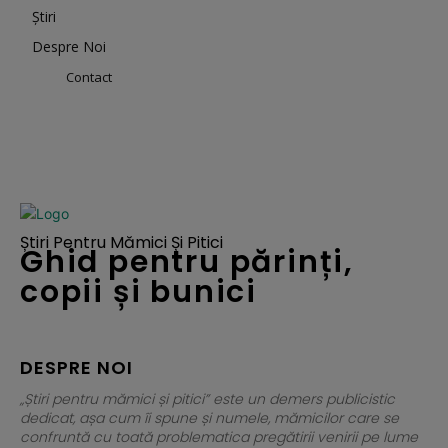
Știri
Despre Noi
Contact
Știri Pentru Mămici Și Pitici
Ghid pentru părinți,
copii și bunici
DESPRE NOI
„Știri pentru mămici și pitici” este un demers publicistic
dedicat, așa cum îi spune și numele, mămicilor care se
confruntă cu toată problematica pregătirii venirii pe lume