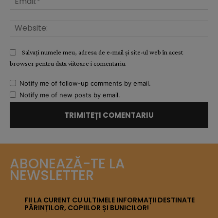
Web
Salvați numele meu, adresa de e-mail și site-ul web în acest
browser pentru data viitoare i comentariu.
Notify me of follow-up comments by email.
Notify me of new posts by email.
ABONEAZĂ-TE LA
NEWSLETTER
FII LA CURENT CU ULTIMELE INFORMAȚII DESTINATE
PĂRINȚILOR, COPIILOR ȘI BUNICILOR!