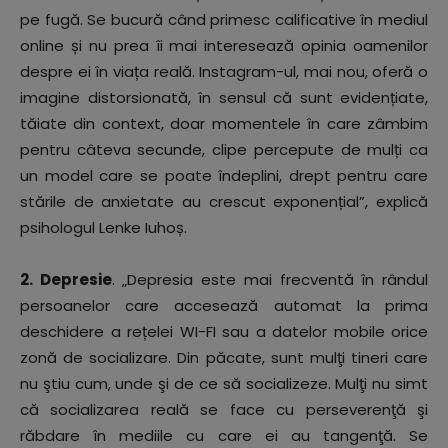
pe fugă. Se bucură când primesc calificative în mediul
online și nu prea îi mai interesează opinia oamenilor
despre ei în viața reală. Instagram-ul, mai nou, oferă o
imagine distorsionată, în sensul că sunt evidențiate,
tăiate din context, doar momentele în care zâmbim
pentru câteva secunde, clipe percepute de mulți ca
un model care se poate îndeplini, drept pentru care
stările de anxietate au crescut exponențial”, explică
psihologul Lenke Iuhoș.
2. Depresie
. „Depresia este mai frecventă în rândul
persoanelor care accesează automat la prima
deschidere a rețelei WI-FI sau a datelor mobile orice
zonă de socializare. Din păcate, sunt mulţi tineri care
nu ştiu cum, unde şi de ce să socializeze. Mulţi nu simt
că socializarea reală se face cu perseverenţă şi
răbdare în mediile cu care ei au tangenţă. Se