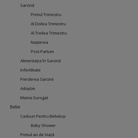
Sarcină
Primul Trimestru
Al Doilea Trimestru
Al Treilea Trimestru
Nașterea
Post-Partum
Alimentația în Sarcină
Infertilitate
Pierderea Sarcinii
Adopție
Mama-Surogat
Bebe
Cadouri Pentru Bebeluși
Baby Shower
Primul an de Viață