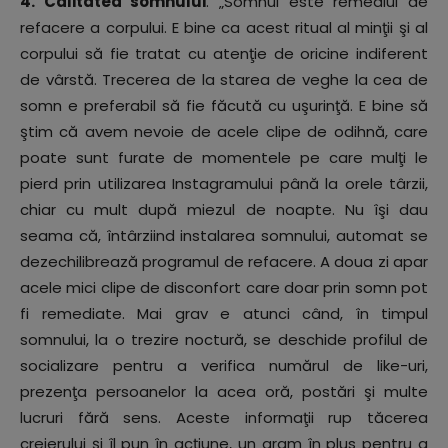
4. Calitatea somnului
. „Somnul este remediul de
refacere a corpului. E bine ca acest ritual al minţii şi al
corpului să fie tratat cu atenţie de oricine indiferent
de vârstă. Trecerea de la starea de veghe la cea de
somn e preferabil să fie făcută cu uşurinţă. E bine să
ştim că avem nevoie de acele clipe de odihnă, care
poate sunt furate de momentele pe care mulţi le
pierd prin utilizarea Instagramului până la orele târzii,
chiar cu mult după miezul de noapte. Nu îşi dau
seama că, întârziind instalarea somnului, automat se
dezechilibrează programul de refacere. A doua zi apar
acele mici clipe de disconfort care doar prin somn pot
fi remediate. Mai grav e atunci când, în timpul
somnului, la o trezire noctură, se deschide profilul de
socializare pentru a verifica numărul de like-uri,
prezenţa persoanelor la acea oră, postări şi multe
lucruri fără sens. Aceste informaţii rup tăcerea
creierului şi îl pun în acţiune, un gram în plus pentru a