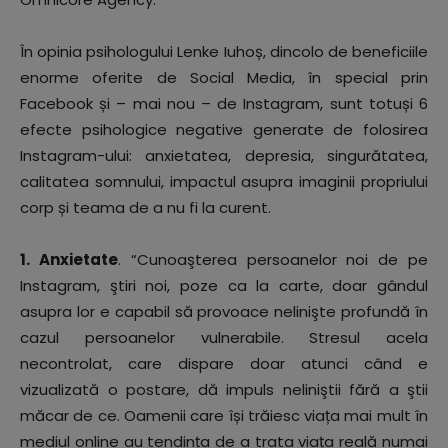
În opinia psihologului Lenke Iuhoș, dincolo de beneficiile
enorme oferite de Social Media, în special prin
Facebook și – mai nou – de Instagram, sunt totuși 6
efecte psihologice negative generate de folosirea
Instagram-ului: anxietatea, depresia, singurătatea,
calitatea somnului, impactul asupra imaginii propriului
corp și teama de a nu fi la curent.
1. Anxietate
. “Cunoaşterea persoanelor noi de pe
Instagram, ştiri noi, poze ca la carte, doar gândul
asupra lor e capabil să provoace nelinişte profundă în
cazul persoanelor vulnerabile. Stresul acela
necontrolat, care dispare doar atunci când e
vizualizată o postare, dă impuls neliniştii fără a ştii
măcar de ce. Oamenii care își trăiesc viața mai mult în
mediul online au tendința de a trata viața reală numai