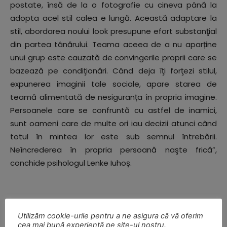
postate, însă de la o fotografie cu cineva până la
adopta acel stil calea e lungă. Această adaptare la
stil, abordarea noului look presupune efort substanţial
din partea tânărului. Teama aceea de a nu aparține
unui grup este cauzată de convingerile proprii care se
bazează pe condiţionări. Când deja îţi forţezi stilul,
expunerea imaginii tale sociale, apare starea de
teamă alimentată de nesiguranța în propria imagine.
Persoanele care se confruntă cu astfel de inamici,
sunt oameni care de multe ori iau decizii atunci când
totul în mintea lor este sub semnul întrebării.
Neîncrederea în propria persoană naşte frică”,
conchide psihologul Lenke Iuhoș.
Utilizăm cookie-urile pentru a ne asigura că vă oferim
cea mai bună experiență pe site-ul nostru.