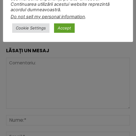
Facebook
X
WhatsApp
Continuarea utilizării acestui website reprezintă
acordul dumneavoastră.
Do not sell my personal information
.
Articolul precedent
Articolul următor
Jucăriile care „vorbesc”
Cum alegem cele mai potrivite
Cookie Settings
Accept
haine pentru bebeluși
LĂSAȚI UN MESAJ
Comentariu:
Nu
Ema