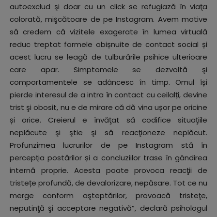
autoexclud şi doar cu un click se refugiază în viaţa
colorată, mişcătoare de pe Instagram. Avem motive
să credem că vizitele exagerate în lumea virtuală
reduc treptat formele obișnuite de contact social și
acest lucru se leagă de tulburările psihice ulterioare
care apar. Simptomele se dezvoltă şi
comportamentele se adâncesc în timp. Omul își
pierde interesul de a intra în contact cu ceilalți, devine
trist şi obosit, nu e de mirare că dă vina ușor pe oricine
și orice. Creierul e învăţat să codifice situaţiile
neplăcute şi ştie şi să reacţioneze neplăcut.
Profunzimea lucrurilor de pe Instagram stă în
percepţia postărilor și a concluziilor trase în gândirea
internă proprie. Acesta poate provoca reacţii de
tristețe profundă, de devalorizare, nepăsare. Tot ce nu
merge conform aşteptărilor, provoacă tristeţe,
neputinţă şi acceptare negativă”, declară psihologul