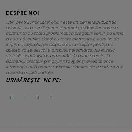
DESPRE NOI
„Știri pentru mămici și pitici” este un demers publicistic
dedicat, așa cum îi spune și numele, mămicilor care se
confruntă cu toată problematica pregătirii venirii pe lume
a nou-născuților, dar și cu toate elementele care țin de
îngrijirea copilului, de asigurarea condițiilor pentru ca
acesta să se dezvolte armonios și sănătos. Nu lipsesc
sfaturile specialiștilor, prezentări de bune practici în
domeniul creșterii și îngrijirii micuților și, evident, orice
informație utilă pentru mămicile dornice de a performa în
această nobilă calitate.
URMĂREȘTE-NE PE:
©stiripentrumamicisipitici.ro | Toate Drepturile Rezervate 2022