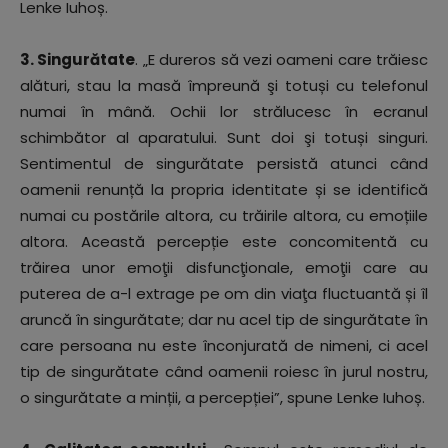
Lenke Iuhoș.
3. Singurătate
. „E dureros să vezi oameni care trăiesc
alături, stau la masă împreună şi totuși cu telefonul
numai în mână. Ochii lor strălucesc în ecranul
schimbător al aparatului. Sunt doi şi totuși singuri.
Sentimentul de singurătate persistă atunci când
oamenii renunță la propria identitate și se identifică
numai cu postările altora, cu trăirile altora, cu emoțiile
altora. Această percepție este concomitentă cu
trăirea unor emoţii disfuncţionale, emoţii care au
puterea de a-l extrage pe om din viaţa fluctuantă și îl
aruncă în singurătate; dar nu acel tip de singurătate în
care persoana nu este înconjurată de nimeni, ci acel
tip de singurătate când oamenii roiesc în jurul nostru,
o singurătate a minții, a percepției”, spune Lenke Iuhoș.