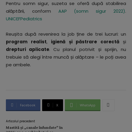
Pentru somn sigur, suzeta se oferă după stabilirea
alăptării, conform
AAP (somn sigur 2022)
.
UNICEF
Pediatrics
Reușita după revenirea la job ține de trei lucruri: un
program realist
,
igienă și păstrare corectă
și
drepturi aplicate
. Cu planul potrivit și sprijin, nu
trebuie să alegi între muncă și alăptare – le poți avea
pe ambele.
Facebook
X
WhatsApp
Articolul precedent
Mastită și „canale înfundate” în
2025: ce s-a schimbat și ce