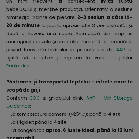
Un ritm frecvent și consecvent imită suptul
bebelușului și menține producția. Orientativ: o sesiune
dimineața înainte de plecare,
2–3 sesiuni a câte 15–
20 de minute
la job, la aproximativ 3 ore distanță, și,
dacă e nevoie, una seara. Formulază din timp cu
managerul pauzele și un spațiu discret. Recomandările
privind frecvența hrănirilor în primele luni din
AAP
te
ajută să adaptezi pomparea la vârsta copilului.
Pediatrics
Păstrarea și transportul laptelui – cifrele care te
scapă de griji
Conform
CDC
și ghidajului clinic
AAP – Milk Storage
Guidelines
:
– La temperatura camerei (≈25°C): până la
4 ore
.
– La frigider: până la
4 zile
.
– La congelator:
aprox. 6 luni e ideal
,
până la 12 luni
acceptabil
.