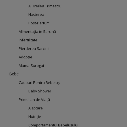
Al Treilea Trimestru
Nașterea
Post-Partum
Alimentația în Sarcină
Infertilitate
Pierderea Sarcinii
Adopție
Mama-Surogat
Bebe
Cadouri Pentru Bebeluși
Baby Shower
Primul an de Viață
Alăptare
Nutriție
Comportamentul Bebelușului