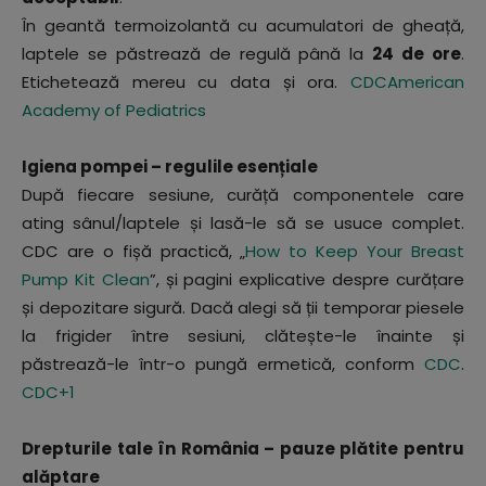
În geantă termoizolantă cu acumulatori de gheață,
laptele se păstrează de regulă până la
24 de ore
.
Etichetează mereu cu data și ora.
CDC
American
Academy of Pediatrics
Igiena pompei – regulile esențiale
După fiecare sesiune, curăță componentele care
ating sânul/laptele și lasă-le să se usuce complet.
CDC are o fișă practică, „
How to Keep Your Breast
Pump Kit Clean
”, și pagini explicative despre curățare
și depozitare sigură. Dacă alegi să ții temporar piesele
la frigider între sesiuni, clătește-le înainte și
păstrează-le într-o pungă ermetică, conform
CDC
.
CDC
+1
Drepturile tale în România – pauze plătite pentru
alăptare