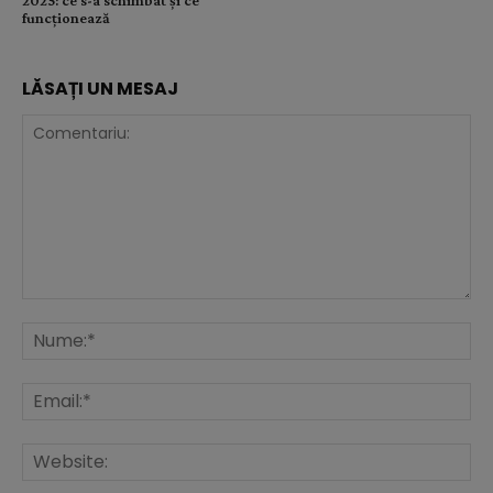
funcționează
LĂSAȚI UN MESAJ
Comentariu:
Nu
Ema
Web