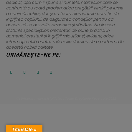
dedicat, așa cum îi spune și numele, mămicilor care se
confruntă cu toată problematica pregătirii venirii pe lume
a nou-născuților, dar și cu toate elementele care țin de
îngrijirea copilului, de asigurarea condițiilor pentru ca
acesta să se dezvolte armonios și sănătos. Nu lipsesc
sfaturile specialiștilor, prezentări de bune practici în
domeniul creșterii și îngrijirii micuților și, evident, orice
informație utilă pentru mămicile dornice de a performa în
această nobilă calitate.
URMĂREȘTE-NE PE:
©stiripentrumamicisipitici.ro | Toate Drepturile Rezervate 2022
Translate »