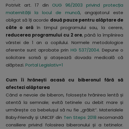
Potrivit art. 17 din
OUG 96/2003 privind protecția
maternității la locul de muncă
, angajatorul este
obligat să îți acorde
două pauze pentru alăptare de
câte o oră
în timpul programului sau, la cerere,
reducerea programului cu 2 ore
, până la împlinirea
vârstei de 1 an a copilului. Normele metodologice
aferente sunt aprobate prin
HG 537/2004
. Depune o
solicitare scrisă și atașează dovada medicală că
alăptezi.
Portal Legislativ
+1
Cum îi hrănești acasă cu biberonul fără să
afectezi alăptarea
Când e nevoie de biberon, folosește hrănirea lentă și
atentă la semnale; evită tetinele cu debit mare și
urmărește ca bebelușul să nu fie „grăbit”. Materialele
Baby‑Friendly și UNICEF din
Ten Steps 2018
recomandă
consiliere privind folosirea biberonului și a tetinelor.