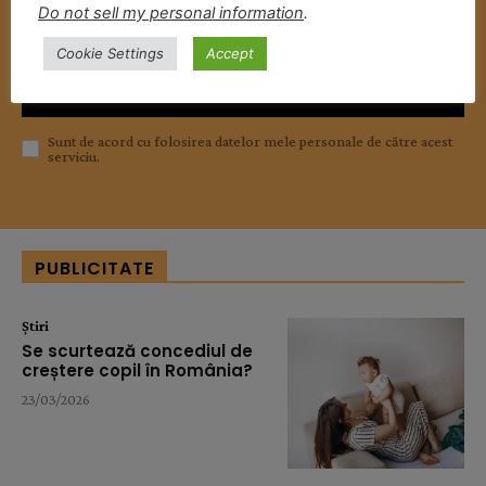
Do not sell my personal information
.
Cookie Settings
Accept
ABONEAZĂ-TE
Sunt de acord cu folosirea datelor mele personale de către acest
serviciu.
PUBLICITATE
Știri
Se scurtează concediul de
creștere copil în România?
23/03/2026