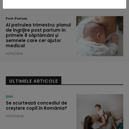
Post-Partum
Al patrulea trimestru: planul
de îngrijire post partum în
primele 8 săptămâni și
semnele care cer ajutor
medical
15/01/2026
ULTIMELE ARTICOLE
Știri
Se scurtează concediul de
creștere copil în România?
23/03/2026