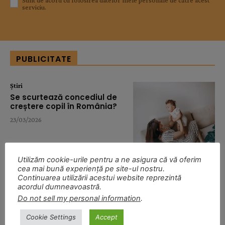
serviciu.
PUBLICITATE
Știri
Se scurtează concediul de
creștere copil în România?
23/03/2026
Utilizăm cookie-urile pentru a ne asigura că vă oferim
cea mai bună experiență pe site-ul nostru.
Știri
Continuarea utilizării acestui website reprezintă
Baby Boom Show îşi
acordul dumneavoastră.
deschide porţile la Romexpo
Do not sell my personal information
.
între 2-5 aprilie
23/03/2026
Cookie Settings
Accept