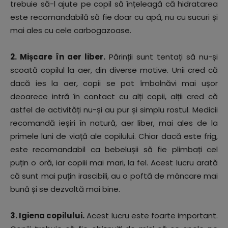
trebuie să-l ajute pe copil să înțeleagă că hidratarea
este recomandabilă să fie doar cu apă, nu cu sucuri și
mai ales cu cele carbogazoase.
2. Mișcare în aer liber.
Părinții sunt tentați să nu-și
scoată copilul la aer, din diverse motive. Unii cred că
dacă ies la aer, copii se pot îmbolnăvi mai ușor
deoarece intră în contact cu alți copii, alții cred că
astfel de activități nu-și au pur și simplu rostul. Medicii
recomandă ieșiri în natură, aer liber, mai ales de la
primele luni de viață ale copilului. Chiar dacă este frig,
este recomandabil ca bebelușii să fie plimbați cel
puțin o oră, iar copiii mai mari, la fel. Acest lucru arată
că sunt mai puțin irascibili, au o poftă de mâncare mai
bună și se dezvoltă mai bine.
3. Igiena copilului.
Acest lucru este foarte important.