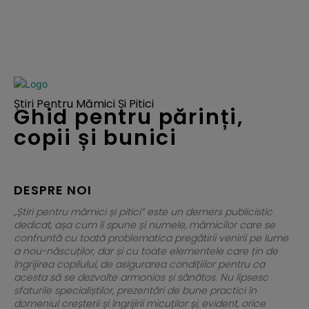
Știri Pentru Mămici Și Pitici
Ghid pentru părinți,
copii și bunici
DESPRE NOI
„Știri pentru mămici și pitici” este un demers publicistic
dedicat, așa cum îi spune și numele, mămicilor care se
confruntă cu toată problematica pregătirii venirii pe lume
a nou-născuților, dar și cu toate elementele care țin de
îngrijirea copilului, de asigurarea condițiilor pentru ca
acesta să se dezvolte armonios și sănătos. Nu lipsesc
sfaturile specialiștilor, prezentări de bune practici în
domeniul creșterii și îngrijirii micuților și, evident, orice