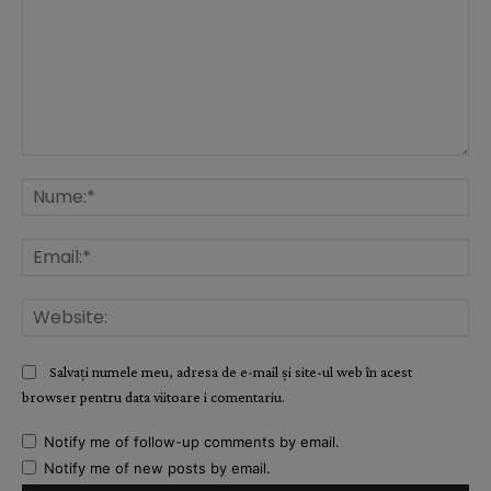
Comentariu:
Nu
Ema
Web
Salvați numele meu, adresa de e-mail și site-ul web în acest
browser pentru data viitoare i comentariu.
Notify me of follow-up comments by email.
Notify me of new posts by email.