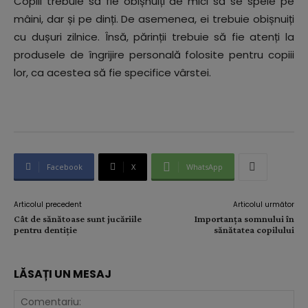
Copiii trebuie să fie obișnuiți de mici să se spele pe
mâini, dar și pe dinți. De asemenea, ei trebuie obișnuiți
cu dușuri zilnice. Însă, părinții trebuie să fie atenți la
produsele de îngrijire personală folosite pentru copiii
lor, ca acestea să fie specifice vârstei.
Facebook
X
WhatsApp
Articolul precedent
Articolul următor
Cât de sănătoase sunt jucăriile
Importanța somnului în
pentru dentiție
sănătatea copilului
LĂSAȚI UN MESAJ