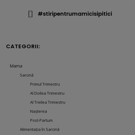
#stiripentrumamicisipitici
CATEGORII:
Mama
Sarcină
Primul Trimestru
Al Doilea Trimestru
Al Treilea Trimestru
Nașterea
Post-Partum
Alimentația în Sarcină